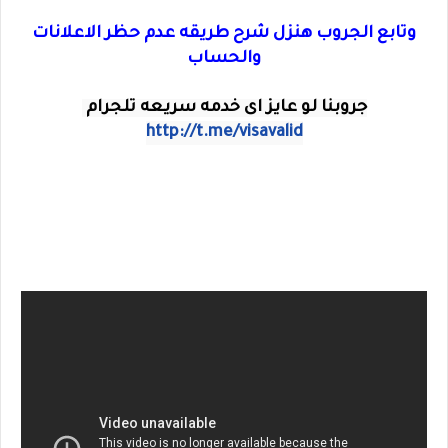
وتابع الجروب هنزل شرح طريقه عدم حظر الاعلانات
والحساب
جروبنا لو عايز اى خدمه سريعه تلجرام 
http://t.me/visavalid