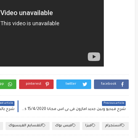
pp
pinterest
twitter
facebook
xt article
Previous article
شرح فيديو وبين جديد امازون فى بى اس مجانا BIN amzon vps 15/4/2020
انستجرام
فيزا
فيس بوك
للقسايم الفيسبوك