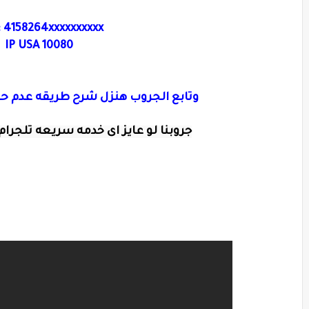
: 4158264xxxxxxxxxx
IP USA 10080
وتابع الجروب هنزل شرح طريقه عدم ح
جروبنا لو عايز اى خدمه سريعه تلجرام 